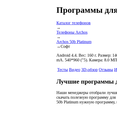
Программы для 
Каталог телефонов
→
Телефоны Archos
→
Archos 50b Platinum
→
Софт
Android 4.4. Вес: 160 г. Размер:
mA. 540*960 ("5). Камера: 8.0 М
Тесты
Видео
3D-обзор
Отзывы
И
Лучшие программы дл
Наши менеджеры отобрали лучшие
скачать полезную программу для 
50b Platinum нужную программу, 