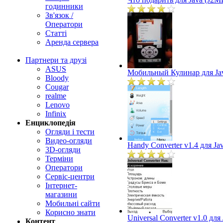
годинники
Зв'язок /
Оператори
Статті
Аренда сервера
Партнери та друзі
ASUS
Мобильный Кулинар для Ja
Bloody
Cougar
realme
Lenovo
Infinix
Енциклопедія
Огляди і тести
Видео-огляди
Handy Converter v1.4 для Ja
3D-огляди
Терміни
Оператори
Сервіс-центри
Інтернет-
магазини
Мобильні сайти
Корисно знати
Universal Converter v1.0 для
Контент