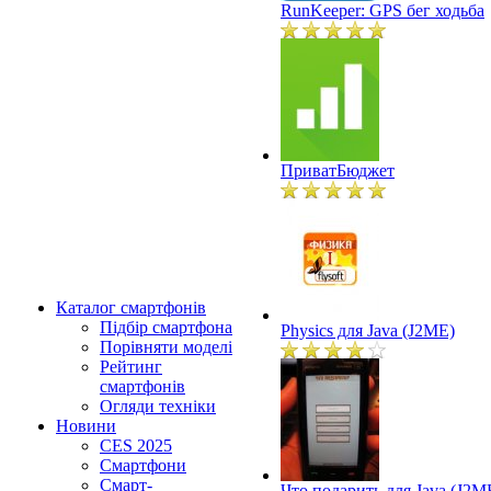
RunKeeper: GPS бег ходьба
ПриватБюджет
Каталог смартфонів
Підбір смартфона
Physics для Java (J2ME)
Порівняти моделі
Рейтинг
смартфонів
Огляди техніки
Новини
CES 2025
Смартфони
Смарт-
Что подарить для Java (J2M