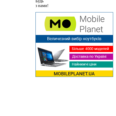
Будь
з нами!