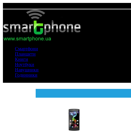
Смартфони
Планшети
Книги
Ноутбуки
Навушники
Годинники