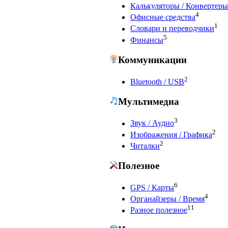
Калькуляторы / Конвертеры
4
Офисные средства
1
Словари и переводчики
5
Финансы
Коммуникации
2
Bluetooth / USB
Мультимедиа
3
Звук / Аудио
2
Изображения / Графика
2
Читалки
Полезное
6
GPS / Карты
4
Органайзеры / Время
11
Разное полезное